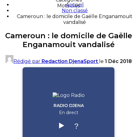
Accueil
Mots clés
Non classé
Cameroun : le domicile de Gaëlle Enganamouit
vandalisé
Cameroun : le domicile de Gaëlle
Enganamouit vandalisé
Rédigé par
Redaction DjenaSport
le
1 Déc 2018
RADIO DJENA
En direct
▶️
?