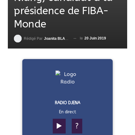
présidence de FIBA-
Monde
le
20 Juin 2019
Rédigé Par
Joanita BLAVO-TSRI
RADIO DJENA
En direct
▶️
?