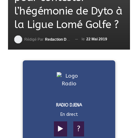
l’hégémonie de Dyto à
la Ligue Lomé Golfe ?
le
22 Mai 2019
Rédigé Par
Redaction DjenaSport
RADIO DJENA
En direct
▶️
?