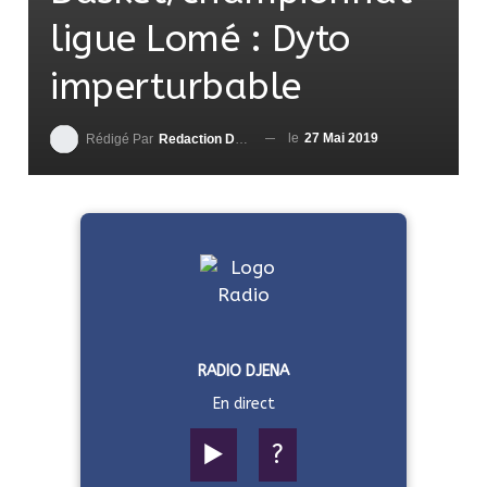
ligue Lomé : Dyto
imperturbable
le
27 Mai 2019
Rédigé Par
Redaction DjenaSport
RADIO DJENA
En direct
▶️
?