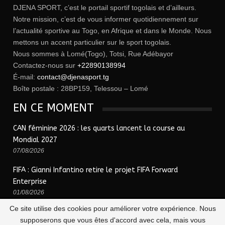
DJENA SPORT, c’est le portail sportif togolais et d’ailleurs.
Notre mission, c’est de vous informer quotidiennement sur
l’actualité sportive au Togo, en Afrique et dans le Monde. Nous
mettons un accent particulier sur le sport togolais.
Nous sommes à Lomé(Togo), Totsi, Rue Adébayor
Contactez-nous sur
+22890138994
É-mail:
contact@djenasport.tg
Boîte postale : 28BP159, Telessou – Lomé
EN CE MOMENT
CAN féminine 2026 : les quarts lancent la course au
Mondial 2027
07/08/2026
FIFA : Gianni Infantino retire le projet FIFA Forward
Enterprise
01/08/2026
Ce site utilise des cookies pour améliorer votre expérience. Nous
supposerons que vous êtes d'accord avec cela, mais vous
© 2026 - Djena Sport | le sport togolais en un clic !. Tous Droits Réservés.