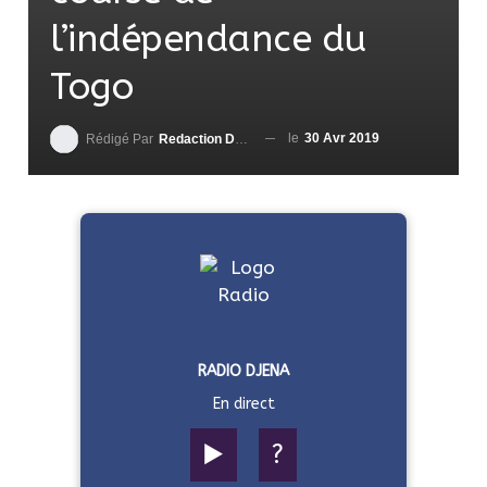
l’indépendance du
Togo
le
30 Avr 2019
Rédigé Par
Redaction DjenaSport
RADIO DJENA
En direct
▶️
?