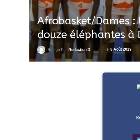
Afrobasket/Dames : l
douze éléphantes à
le
8 Août 2019
Rédigé Par
Redaction DjenaSport
R