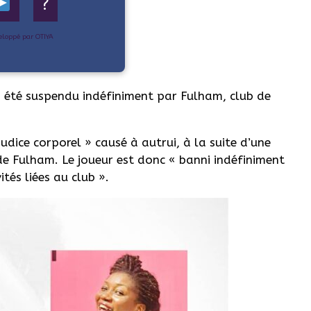
?
eloppé par OTIYA
 été suspendu indéfiniment par Fulham, club de
dice corporel » causé à autrui, à la suite d’une
e Fulham. Le joueur est donc « banni indéfiniment
tés liées au club ».