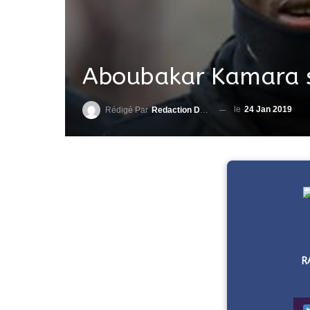
Aboubakar Kamara 
le
24 Jan 2019
Rédigé Par
Redaction DjenaSport
R