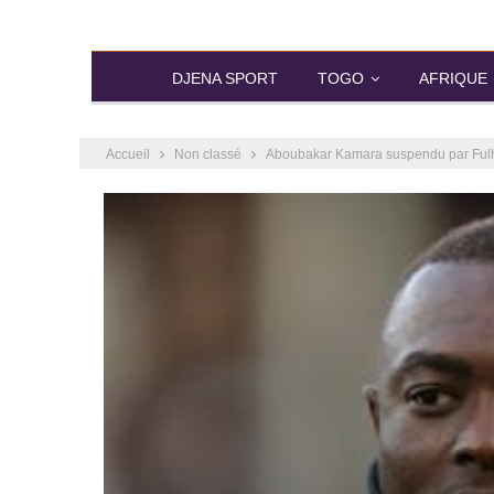
DJENA SPORT
TOGO
AFRIQUE
Accueil
Non classé
Aboubakar Kamara suspendu par Fu