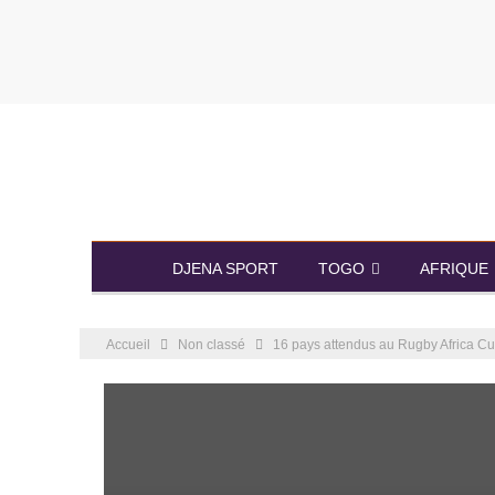
DJENA SPORT
TOGO
AFRIQUE
Accueil
Non classé
16 pays attendus au Rugby Africa C