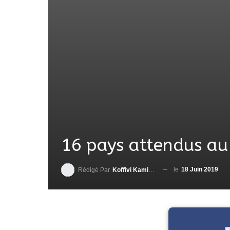
16 pays attendus au
le
18 Juin 2019
Rédigé Par
Koffivi Kami AGBETOU