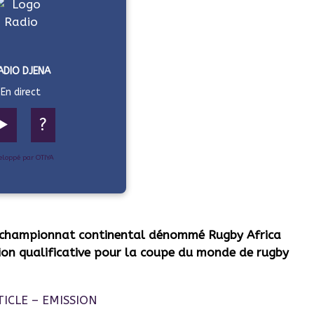
ADIO DJENA
En direct
▶️
?
eloppé par OTIYA
e championnat continental dénommé Rugby Africa
ion qualificative pour la coupe du monde de rugby