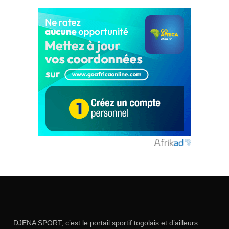
DJENA SPORT, c’est le portail sportif togolais et d’ailleurs.