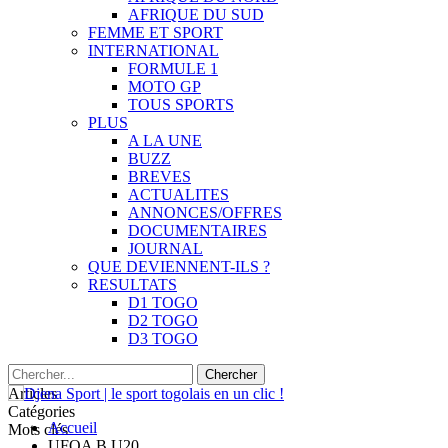
AFRIQUE DU SUD
FEMME ET SPORT
INTERNATIONAL
FORMULE 1
MOTO GP
TOUS SPORTS
PLUS
A LA UNE
BUZZ
BREVES
ACTUALITES
ANNONCES/OFFRES
DOCUMENTAIRES
JOURNAL
QUE DEVIENNENT-ILS ?
RESULTATS
D1 TOGO
D2 TOGO
D3 TOGO
Articles
Catégories
Accueil
Mots clés
UFOA B U20