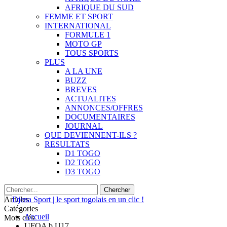
AFRIQUE DU SUD
FEMME ET SPORT
INTERNATIONAL
FORMULE 1
MOTO GP
TOUS SPORTS
PLUS
A LA UNE
BUZZ
BREVES
ACTUALITES
ANNONCES/OFFRES
DOCUMENTAIRES
JOURNAL
QUE DEVIENNENT-ILS ?
RESULTATS
D1 TOGO
D2 TOGO
D3 TOGO
Articles
Catégories
Accueil
Mots clés
UFOA b U17