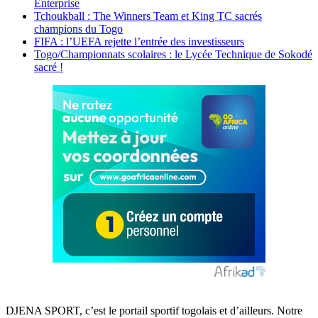
Enterprise
Tchoukball : The Winners Team et King TC sacrés
champions du Togo
FIFA : l’UEFA rejette l’entrée des investisseurs
Togo/Championnats scolaires : le Lycée Technique de Sokodé
sacré !
DJENA SPORT, c’est le portail sportif togolais et d’ailleurs. Notre