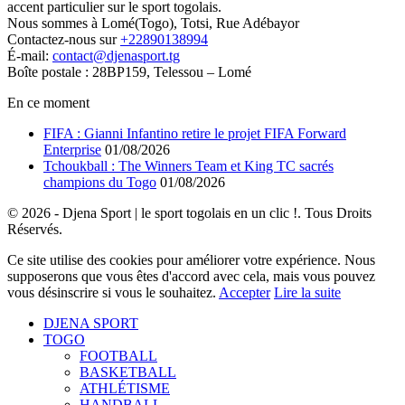
accent particulier sur le sport togolais.
Nous sommes à Lomé(Togo), Totsi, Rue Adébayor
Contactez-nous sur
+22890138994
É-mail:
contact@djenasport.tg
Boîte postale : 28BP159, Telessou – Lomé
En ce moment
FIFA : Gianni Infantino retire le projet FIFA Forward
Enterprise
01/08/2026
Tchoukball : The Winners Team et King TC sacrés
champions du Togo
01/08/2026
© 2026 - Djena Sport | le sport togolais en un clic !. Tous Droits
Réservés.
Ce site utilise des cookies pour améliorer votre expérience. Nous
supposerons que vous êtes d'accord avec cela, mais vous pouvez
vous désinscrire si vous le souhaitez.
Accepter
Lire la suite
DJENA SPORT
TOGO
FOOTBALL
BASKETBALL
ATHLÉTISME
HANDBALL