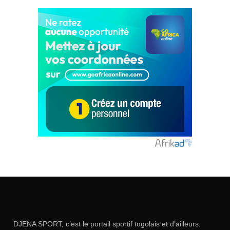
DJENA SPORT, c’est le portail sportif togolais et d’ailleurs.