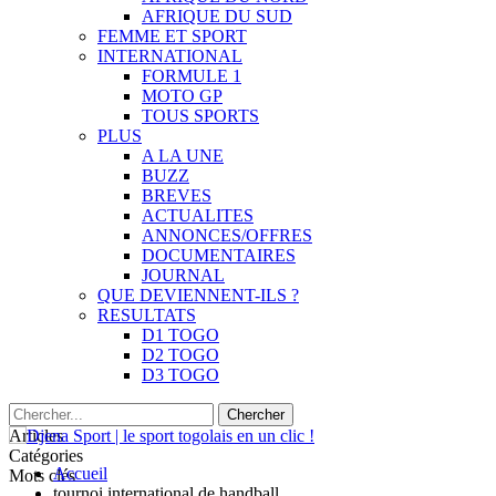
AFRIQUE DU SUD
FEMME ET SPORT
INTERNATIONAL
FORMULE 1
MOTO GP
TOUS SPORTS
PLUS
A LA UNE
BUZZ
BREVES
ACTUALITES
ANNONCES/OFFRES
DOCUMENTAIRES
JOURNAL
QUE DEVIENNENT-ILS ?
RESULTATS
D1 TOGO
D2 TOGO
D3 TOGO
Articles
Catégories
Accueil
Mots clés
tournoi international de handball