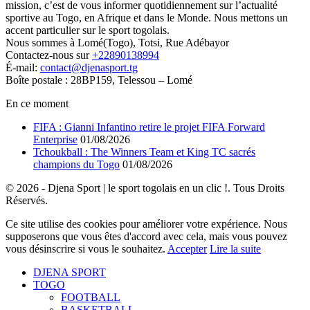
mission, c’est de vous informer quotidiennement sur l’actualité
sportive au Togo, en Afrique et dans le Monde. Nous mettons un
accent particulier sur le sport togolais.
Nous sommes à Lomé(Togo), Totsi, Rue Adébayor
Contactez-nous sur
+22890138994
É-mail:
contact@djenasport.tg
Boîte postale : 28BP159, Telessou – Lomé
En ce moment
FIFA : Gianni Infantino retire le projet FIFA Forward
Enterprise
01/08/2026
Tchoukball : The Winners Team et King TC sacrés
champions du Togo
01/08/2026
© 2026 - Djena Sport | le sport togolais en un clic !. Tous Droits
Réservés.
Ce site utilise des cookies pour améliorer votre expérience. Nous
supposerons que vous êtes d'accord avec cela, mais vous pouvez
vous désinscrire si vous le souhaitez.
Accepter
Lire la suite
DJENA SPORT
TOGO
FOOTBALL
BASKETBALL