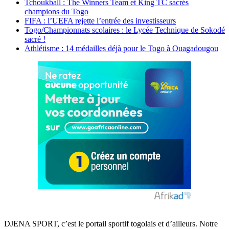
Tchoukball : The Winners Team et King TC sacrés
champions du Togo
FIFA : l’UEFA rejette l’entrée des investisseurs
Togo/Championnats scolaires : le Lycée Technique de Sokodé
sacré !
Athlétisme : 14 médailles déjà pour le Togo à Ouagadougou
DJENA SPORT, c’est le portail sportif togolais et d’ailleurs. Notre