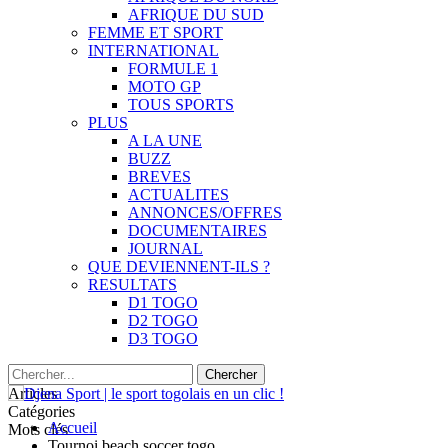
AFRIQUE DU SUD
FEMME ET SPORT
INTERNATIONAL
FORMULE 1
MOTO GP
TOUS SPORTS
PLUS
A LA UNE
BUZZ
BREVES
ACTUALITES
ANNONCES/OFFRES
DOCUMENTAIRES
JOURNAL
QUE DEVIENNENT-ILS ?
RESULTATS
D1 TOGO
D2 TOGO
D3 TOGO
Articles
Catégories
Accueil
Mots clés
Tournoi beach soccer togo