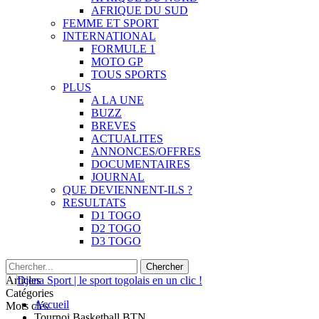
AFRIQUE DU SUD
FEMME ET SPORT
INTERNATIONAL
FORMULE 1
MOTO GP
TOUS SPORTS
PLUS
A LA UNE
BUZZ
BREVES
ACTUALITES
ANNONCES/OFFRES
DOCUMENTAIRES
JOURNAL
QUE DEVIENNENT-ILS ?
RESULTATS
D1 TOGO
D2 TOGO
D3 TOGO
Articles
Catégories
Accueil
Mots clés
Tournoi Basketball BTN