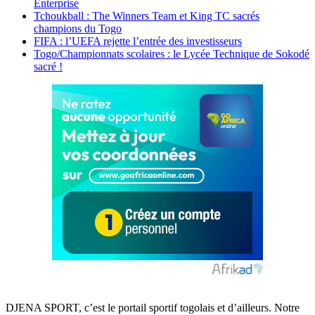
Enterprise
Tchoukball : The Winners Team et King TC sacrés
champions du Togo
FIFA : l’UEFA rejette l’entrée des investisseurs
Togo/Championnats scolaires : le Lycée Technique de Sokodé
sacré !
DJENA SPORT, c’est le portail sportif togolais et d’ailleurs. Notre