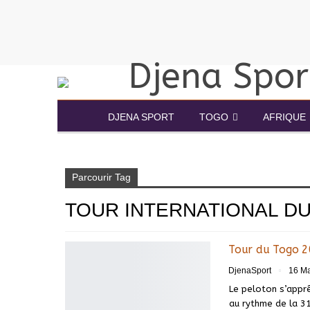
DJENA SPORT
TOGO
AFRIQUE
Accueil
Tour international du Togo
Parcourir Tag
TOUR INTERNATIONAL D
Tour du Togo 20
DjenaSport
16 Ma
Le peloton s’apprê
au rythme de la 31