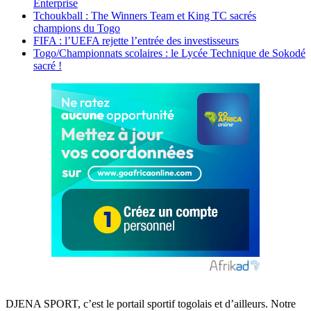
Enterprise
Tchoukball : The Winners Team et King TC sacrés
champions du Togo
FIFA : l’UEFA rejette l’entrée des investisseurs
Togo/Championnats scolaires : le Lycée Technique de Sokodé
sacré !
DJENA SPORT, c’est le portail sportif togolais et d’ailleurs. Notre