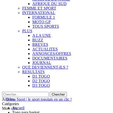
AFRIQUE DU SUD
FEMME ET SPORT
INTERNATIONAL
FORMULE 1
MOTO GP
TOUS SPORTS
PLUS
A LA UNE
BUZZ
BREVES
ACTUALITES
ANNONCES/OFFRES
DOCUMENTAIRES
JOURNAL
QUE DEVIENNENT-ILS ?
RESULTATS
D1 TOGO
D2 TOGO
D3 TOGO
Articles
Catégories
Accueil
Mots clés
Togo para basket