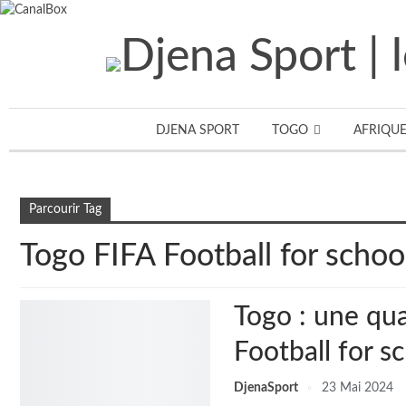
DJENA SPORT
TOGO
AFRIQU
Accueil
Togo FIFA Football for schools
Parcourir Tag
Togo FIFA Football for schoo
Togo : une qua
Football for s
DjenaSport
23 Mai 2024