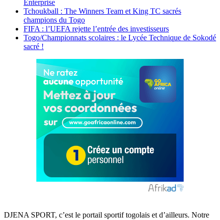
Enterprise
Tchoukball : The Winners Team et King TC sacrés
champions du Togo
FIFA : l’UEFA rejette l’entrée des investisseurs
Togo/Championnats scolaires : le Lycée Technique de Sokodé
sacré !
DJENA SPORT, c’est le portail sportif togolais et d’ailleurs. Notre