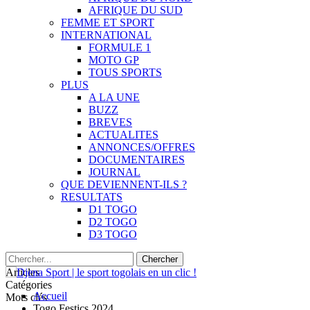
AFRIQUE DU SUD
FEMME ET SPORT
INTERNATIONAL
FORMULE 1
MOTO GP
TOUS SPORTS
PLUS
A LA UNE
BUZZ
BREVES
ACTUALITES
ANNONCES/OFFRES
DOCUMENTAIRES
JOURNAL
QUE DEVIENNENT-ILS ?
RESULTATS
D1 TOGO
D2 TOGO
D3 TOGO
Articles
Catégories
Accueil
Mots clés
Togo Festics 2024