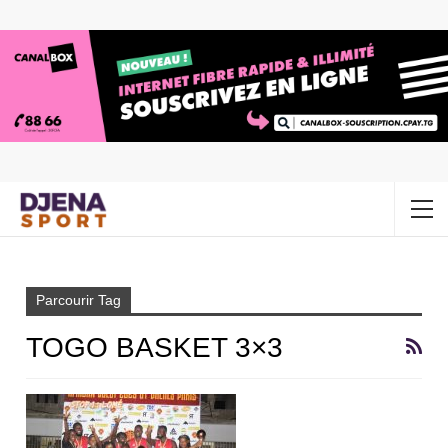
Accueil
Togo basket 3×3
Parcourir Tag
TOGO BASKET 3×3