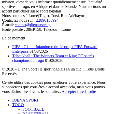
mission, c’est de vous informer quotidiennement sur l’actualité
sportive au Togo, en Afrique et dans le Monde. Nous mettons un
accent particulier sur le sport togolais.
Nous sommes à Lomé(Togo), Totsi, Rue Adébayor
Contactez-nous sur
+22890138994
É-mail:
contact@djenasport.tg
Boîte postale : 28BP159, Telessou – Lomé
En ce moment
FIFA : Gianni Infantino retire le projet FIFA Forward
Enterprise
01/08/2026
Tchoukball : The Winners Team et King TC sacrés
champions du Togo
01/08/2026
© 2026 - Djena Sport | le sport togolais en un clic !. Tous Droits
Réservés.
Ce site utilise des cookies pour améliorer votre expérience. Nous
supposerons que vous êtes d'accord avec cela, mais vous pouvez
vous désinscrire si vous le souhaitez.
Accepter
Lire la suite
DJENA SPORT
TOGO
FOOTBALL
BASKETBALL