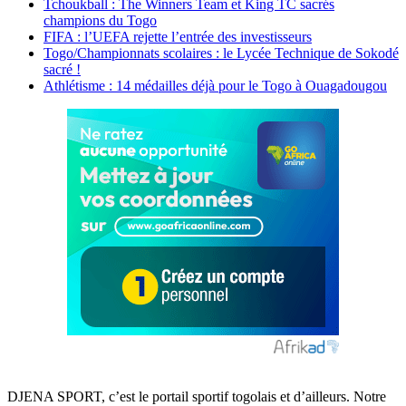
Tchoukball : The Winners Team et King TC sacrés
champions du Togo
FIFA : l’UEFA rejette l’entrée des investisseurs
Togo/Championnats scolaires : le Lycée Technique de Sokodé
sacré !
Athlétisme : 14 médailles déjà pour le Togo à Ouagadougou
DJENA SPORT, c’est le portail sportif togolais et d’ailleurs. Notre