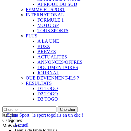
AFRIQUE DU SUD
FEMME ET SPORT
INTERNATIONAL
FORMULE 1
MOTO GP
TOUS SPORTS
PLUS
A LA UNE
BUZZ
BREVES
ACTUALITES
ANNONCES/OFFRES
DOCUMENTAIRES
JOURNAL
QUE DEVIENNENT-ILS ?
RESULTATS
D1 TOGO
D2 TOGO
D3 TOGO
Articles
Catégories
Accueil
Mots clés
Tennis de table togolais