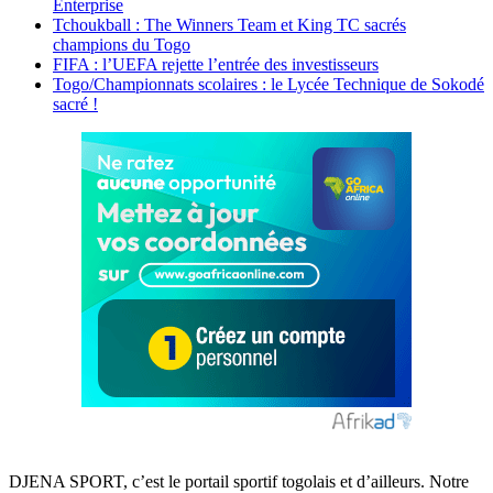
Enterprise
Tchoukball : The Winners Team et King TC sacrés
champions du Togo
FIFA : l’UEFA rejette l’entrée des investisseurs
Togo/Championnats scolaires : le Lycée Technique de Sokodé
sacré !
DJENA SPORT, c’est le portail sportif togolais et d’ailleurs. Notre