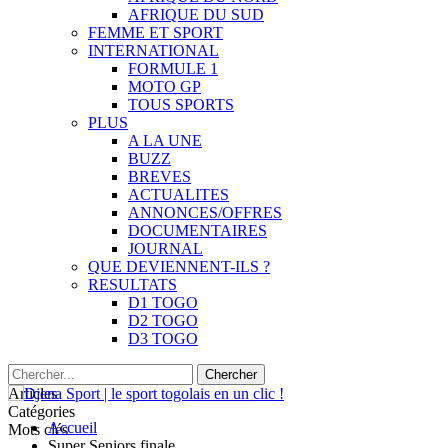
AFRIQUE DU SUD
FEMME ET SPORT
INTERNATIONAL
FORMULE 1
MOTO GP
TOUS SPORTS
PLUS
A LA UNE
BUZZ
BREVES
ACTUALITES
ANNONCES/OFFRES
DOCUMENTAIRES
JOURNAL
QUE DEVIENNENT-ILS ?
RESULTATS
D1 TOGO
D2 TOGO
D3 TOGO
Articles
Catégories
Accueil
Mots clés
Super Seniors finale