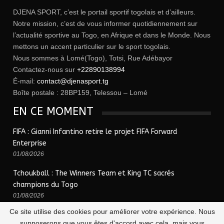
DJENA SPORT, c’est le portail sportif togolais et d’ailleurs.
Notre mission, c’est de vous informer quotidiennement sur
l’actualité sportive au Togo, en Afrique et dans le Monde. Nous
mettons un accent particulier sur le sport togolais.
Nous sommes à Lomé(Togo), Totsi, Rue Adébayor
Contactez-nous sur
+22890138994
É-mail:
contact@djenasport.tg
Boîte postale : 28BP159, Telessou – Lomé
EN CE MOMENT
FIFA : Gianni Infantino retire le projet FIFA Forward
Enterprise
01/08/2026
Tchoukball : The Winners Team et King TC sacrés
champions du Togo
01/08/2026
Ce site utilise des cookies pour améliorer votre expérience. Nous
supposerons que vous êtes d'accord avec cela, mais vous