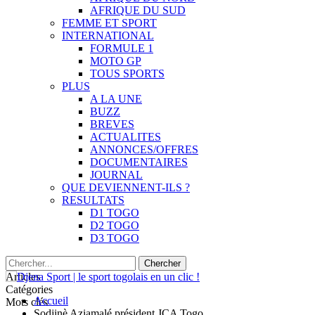
AFRIQUE DU SUD
FEMME ET SPORT
INTERNATIONAL
FORMULE 1
MOTO GP
TOUS SPORTS
PLUS
A LA UNE
BUZZ
BREVES
ACTUALITES
ANNONCES/OFFRES
DOCUMENTAIRES
JOURNAL
QUE DEVIENNENT-ILS ?
RESULTATS
D1 TOGO
D2 TOGO
D3 TOGO
Articles
Catégories
Accueil
Mots clés
Sodjinè Aziamalé président JCA Togo