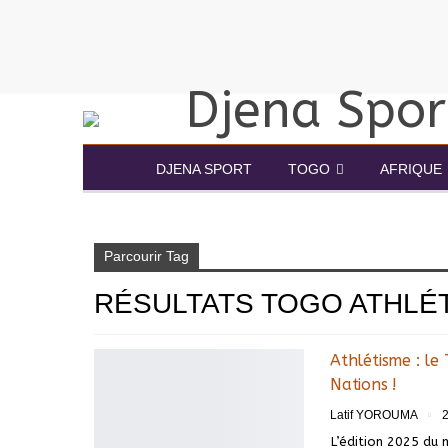
DJENA SPORT
TOGO
AFRIQUE
Accueil
Résultats Togo athlétisme Abidjan
Parcourir Tag
RÉSULTATS TOGO ATHLÉT
Athlétisme : le
Nations !
Latif YOROUMA
2
L’édition 2025 du 