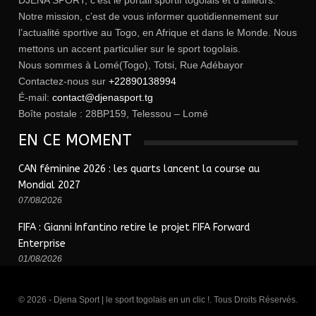
DJENA SPORT, c’est le portail sportif togolais et d’ailleurs.
Notre mission, c’est de vous informer quotidiennement sur
l’actualité sportive au Togo, en Afrique et dans le Monde. Nous
mettons un accent particulier sur le sport togolais.
Nous sommes à Lomé(Togo), Totsi, Rue Adébayor
Contactez-nous sur
+22890138994
É-mail:
contact@djenasport.tg
Boîte postale : 28BP159, Telessou – Lomé
EN CE MOMENT
CAN féminine 2026 : les quarts lancent la course au
Mondial 2027
07/08/2026
FIFA : Gianni Infantino retire le projet FIFA Forward
Enterprise
01/08/2026
© 2026 - Djena Sport | le sport togolais en un clic !. Tous Droits Réservés.