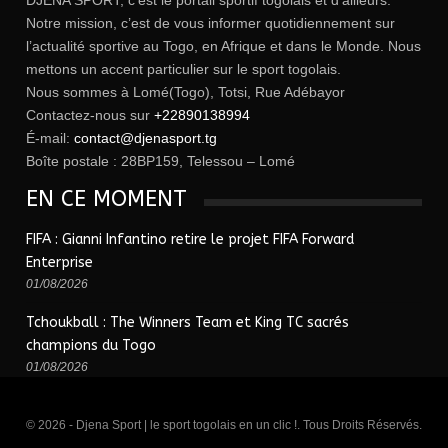
DJENA SPORT, c’est le portail sportif togolais et d’ailleurs.
Notre mission, c’est de vous informer quotidiennement sur
l’actualité sportive au Togo, en Afrique et dans le Monde. Nous
mettons un accent particulier sur le sport togolais.
Nous sommes à Lomé(Togo), Totsi, Rue Adébayor
Contactez-nous sur
+22890138994
É-mail:
contact@djenasport.tg
Boîte postale : 28BP159, Telessou – Lomé
EN CE MOMENT
FIFA : Gianni Infantino retire le projet FIFA Forward
Enterprise
01/08/2026
Tchoukball : The Winners Team et King TC sacrés
champions du Togo
01/08/2026
© 2026 - Djena Sport | le sport togolais en un clic !. Tous Droits Réservés.