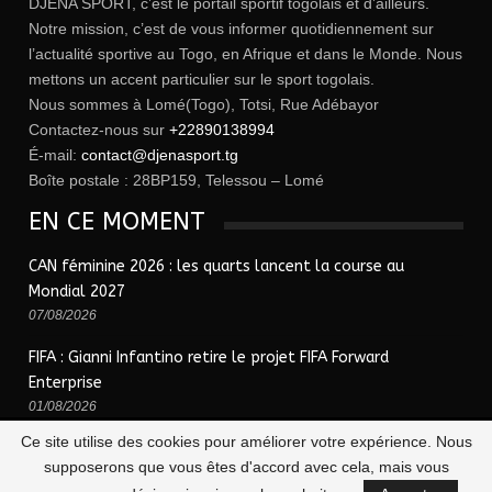
DJENA SPORT, c’est le portail sportif togolais et d’ailleurs.
Notre mission, c’est de vous informer quotidiennement sur
l’actualité sportive au Togo, en Afrique et dans le Monde. Nous
mettons un accent particulier sur le sport togolais.
Nous sommes à Lomé(Togo), Totsi, Rue Adébayor
Contactez-nous sur
+22890138994
É-mail:
contact@djenasport.tg
Boîte postale : 28BP159, Telessou – Lomé
EN CE MOMENT
CAN féminine 2026 : les quarts lancent la course au
Mondial 2027
07/08/2026
FIFA : Gianni Infantino retire le projet FIFA Forward
Enterprise
01/08/2026
Ce site utilise des cookies pour améliorer votre expérience. Nous
supposerons que vous êtes d'accord avec cela, mais vous
© 2026 - Djena Sport | le sport togolais en un clic !. Tous Droits Réservés.