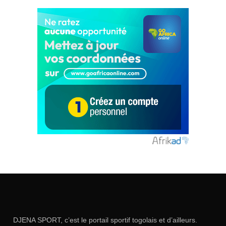
DJENA SPORT, c’est le portail sportif togolais et d’ailleurs.