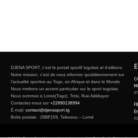
DJENA SPORT, c’est le portail sportif togolais et d’ailleurs.
Notre mission, c’est de vous informer quotidiennement sur
C
l’actualité sportive au Togo, en Afrique et dans le Monde.
M
Nous mettons un accent particulier sur le sport togolais.
07
Nous sommes à Lomé(Togo), Totsi, Rue Adébayor
Contactez-nous sur
+22890138994
FI
É-mail:
contact@djenasport.tg
E
Boîte postale : 28BP159, Telessou – Lomé
01