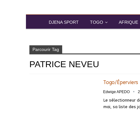
DJENA SPORT
TOGO
AFRIQUE
Accueil
Patrice Neveu
Parcourir Tag
PATRICE NEVEU
Togo/Éperviers 
Edwige APEDO
2
Le sélectionneur d
mai, sa liste des 