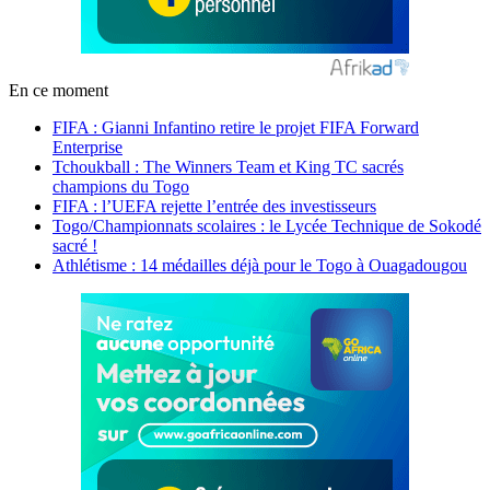
En ce moment
FIFA : Gianni Infantino retire le projet FIFA Forward
Enterprise
Tchoukball : The Winners Team et King TC sacrés
champions du Togo
FIFA : l’UEFA rejette l’entrée des investisseurs
Togo/Championnats scolaires : le Lycée Technique de Sokodé
sacré !
Athlétisme : 14 médailles déjà pour le Togo à Ouagadougou