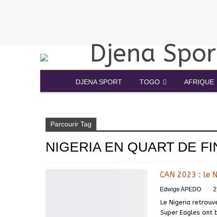
DJENA SPORT
TOGO
AFRIQUE
Accueil
Nigeria en quart de finale CAN 2023
Parcourir Tag
NIGERIA EN QUART DE FI
CAN 2023 : le N
Edwige APEDO
2
Le Nigeria retrouv
Super Eagles ont b