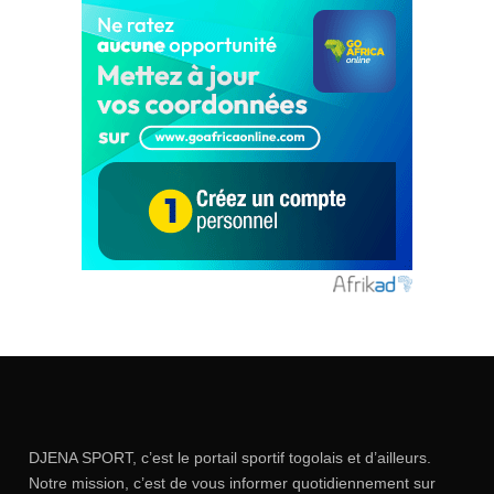
DJENA SPORT, c’est le portail sportif togolais et d’ailleurs.
Notre mission, c’est de vous informer quotidiennement sur