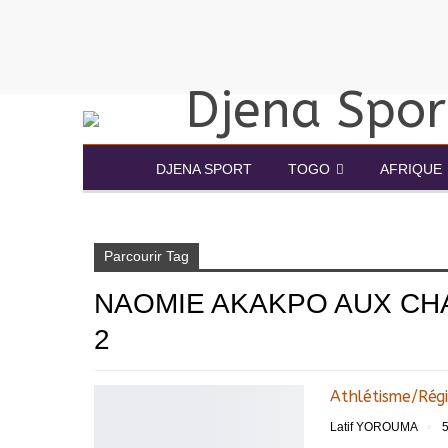
DJENA SPORT
TOGO
AFRIQUE
Accueil
Naomie Akakpo aux championnats de la région 2
Parcourir Tag
NAOMIE AKAKPO AUX CH
2
Athlétisme/Rég
Latif YOROUMA
5