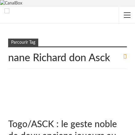
Accueil
nane Richard don Asck
Parcourir Tag
nane Richard don Asck
Togo/ASCK : le geste noble