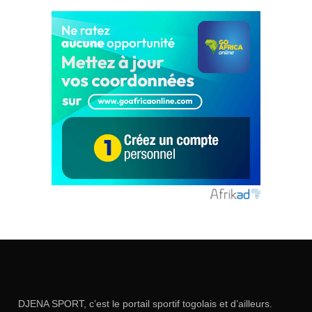
DJENA SPORT, c’est le portail sportif togolais et d’ailleurs.