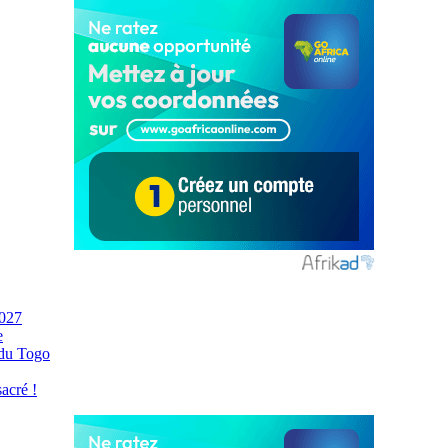
2027
e
 du Togo
acré !