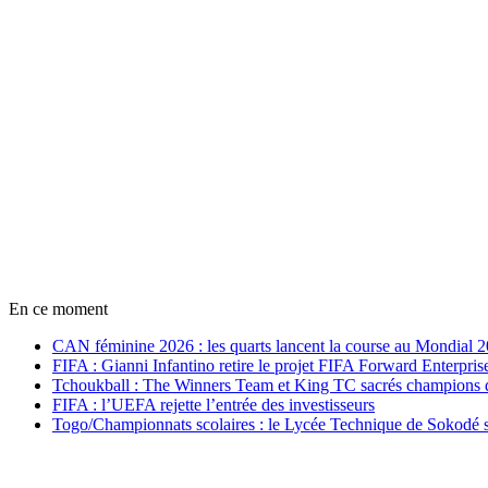
En ce moment
CAN féminine 2026 : les quarts lancent la course au Mondial 
FIFA : Gianni Infantino retire le projet FIFA Forward Enterpris
Tchoukball : The Winners Team et King TC sacrés champions
FIFA : l’UEFA rejette l’entrée des investisseurs
Togo/Championnats scolaires : le Lycée Technique de Sokodé s