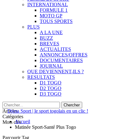
INTERNATIONAL
FORMULE 1
MOTO GP
TOUS SPORTS
PLUS
A LA UNE
BUZZ
BREVES
ACTUALITES
ANNONCES/OFFRES
DOCUMENTAIRES
JOURNAL
QUE DEVIENNENT-ILS ?
RESULTATS
D1 TOGO
D2 TOGO
D3 TOGO
Articles
Catégories
Accueil
Mots clés
Matinée Sport-Santé Plus Togo
Parcourir Tag