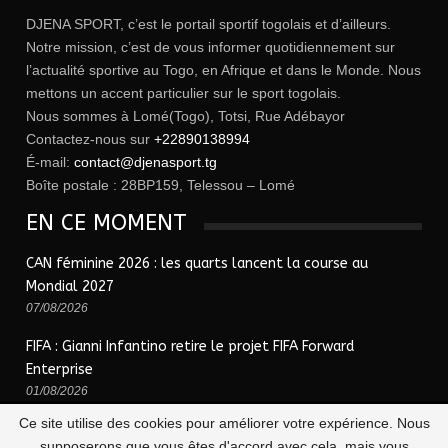
DJENA SPORT, c’est le portail sportif togolais et d’ailleurs.
Notre mission, c’est de vous informer quotidiennement sur
l’actualité sportive au Togo, en Afrique et dans le Monde. Nous
mettons un accent particulier sur le sport togolais.
Nous sommes à Lomé(Togo), Totsi, Rue Adébayor
Contactez-nous sur
+22890138994
É-mail:
contact@djenasport.tg
Boîte postale : 28BP159, Telessou – Lomé
EN CE MOMENT
CAN féminine 2026 : les quarts lancent la course au
Mondial 2027
07/08/2026
FIFA : Gianni Infantino retire le projet FIFA Forward
Enterprise
01/08/2026
Ce site utilise des cookies pour améliorer votre expérience. Nous
supposerons que vous êtes d'accord avec cela, mais vous