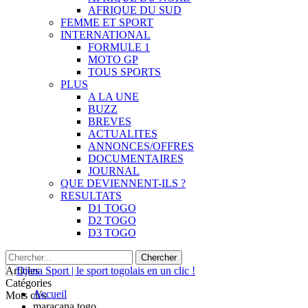
AFRIQUE DU SUD
FEMME ET SPORT
INTERNATIONAL
FORMULE 1
MOTO GP
TOUS SPORTS
PLUS
A LA UNE
BUZZ
BREVES
ACTUALITES
ANNONCES/OFFRES
DOCUMENTAIRES
JOURNAL
QUE DEVIENNENT-ILS ?
RESULTATS
D1 TOGO
D2 TOGO
D3 TOGO
Articles
Catégories
Accueil
Mots clés
maracana togo