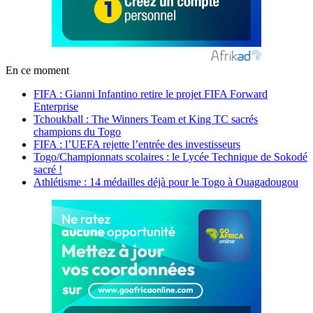
En ce moment
FIFA : Gianni Infantino retire le projet FIFA Forward
Enterprise
Tchoukball : The Winners Team et King TC sacrés
champions du Togo
FIFA : l’UEFA rejette l’entrée des investisseurs
Togo/Championnats scolaires : le Lycée Technique de Sokodé
sacré !
Athlétisme : 14 médailles déjà pour le Togo à Ouagadougou