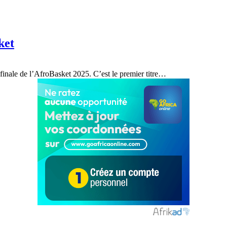
ket
 finale de l’AfroBasket 2025. C’est le premier titre…