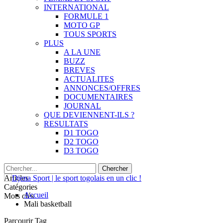
INTERNATIONAL
FORMULE 1
MOTO GP
TOUS SPORTS
PLUS
A LA UNE
BUZZ
BREVES
ACTUALITES
ANNONCES/OFFRES
DOCUMENTAIRES
JOURNAL
QUE DEVIENNENT-ILS ?
RESULTATS
D1 TOGO
D2 TOGO
D3 TOGO
Articles
Catégories
Accueil
Mots clés
Mali basketball
Parcourir Tag