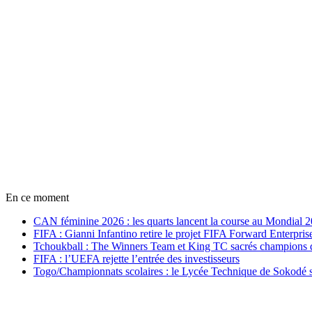
En ce moment
CAN féminine 2026 : les quarts lancent la course au Mondial 
FIFA : Gianni Infantino retire le projet FIFA Forward Enterpris
Tchoukball : The Winners Team et King TC sacrés champions
FIFA : l’UEFA rejette l’entrée des investisseurs
Togo/Championnats scolaires : le Lycée Technique de Sokodé s