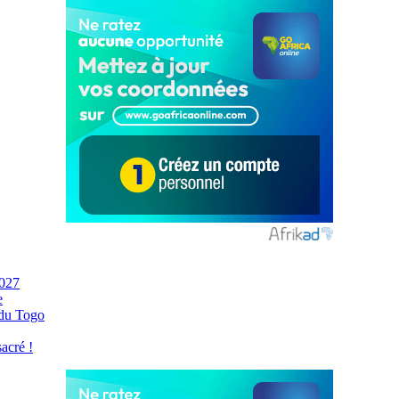
2027
e
 du Togo
acré !