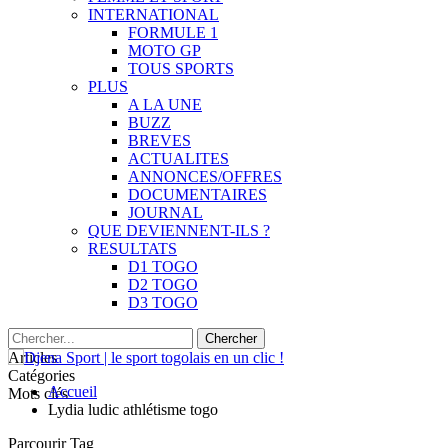
INTERNATIONAL
FORMULE 1
MOTO GP
TOUS SPORTS
PLUS
A LA UNE
BUZZ
BREVES
ACTUALITES
ANNONCES/OFFRES
DOCUMENTAIRES
JOURNAL
QUE DEVIENNENT-ILS ?
RESULTATS
D1 TOGO
D2 TOGO
D3 TOGO
Articles
Catégories
Accueil
Mots clés
Lydia ludic athlétisme togo
Parcourir Tag