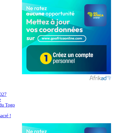
2027
e
 du Togo
acré !