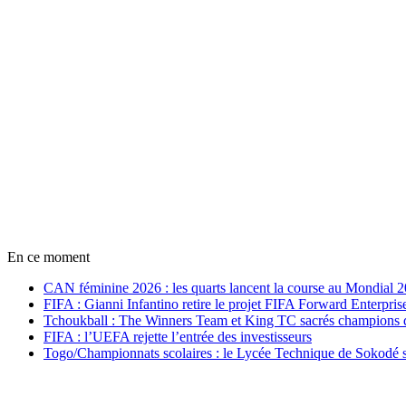
En ce moment
CAN féminine 2026 : les quarts lancent la course au Mondial 
FIFA : Gianni Infantino retire le projet FIFA Forward Enterpris
Tchoukball : The Winners Team et King TC sacrés champions
FIFA : l’UEFA rejette l’entrée des investisseurs
Togo/Championnats scolaires : le Lycée Technique de Sokodé s