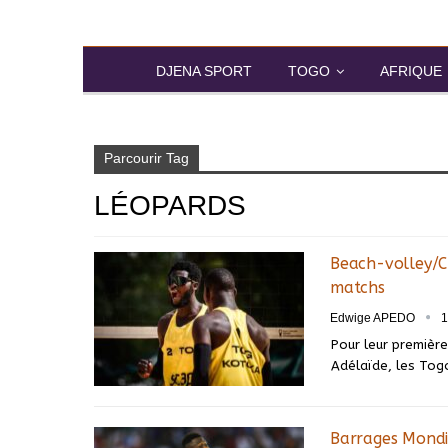
DJENA SPORT
TOGO
AFRIQUE
Accueil
Léopards
Parcourir Tag
LÉOPARDS
Beach-volley/C
matchs
Edwige APEDO
1
Pour leur premièr
Adélaïde, les Tog
Barrages Mondi