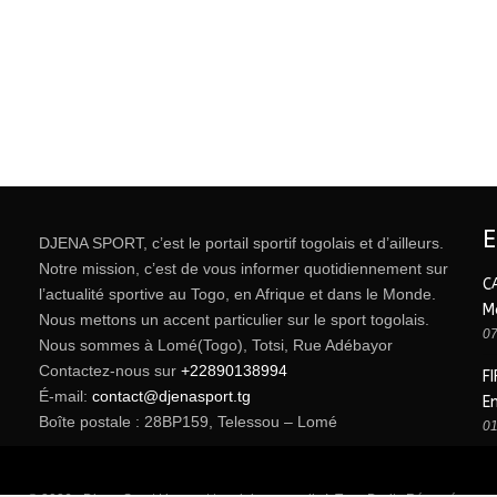
DJENA SPORT, c’est le portail sportif togolais et d’ailleurs.
Notre mission, c’est de vous informer quotidiennement sur
C
l’actualité sportive au Togo, en Afrique et dans le Monde.
M
Nous mettons un accent particulier sur le sport togolais.
07
Nous sommes à Lomé(Togo), Totsi, Rue Adébayor
Contactez-nous sur
+22890138994
FI
É-mail:
contact@djenasport.tg
E
Boîte postale : 28BP159, Telessou – Lomé
01