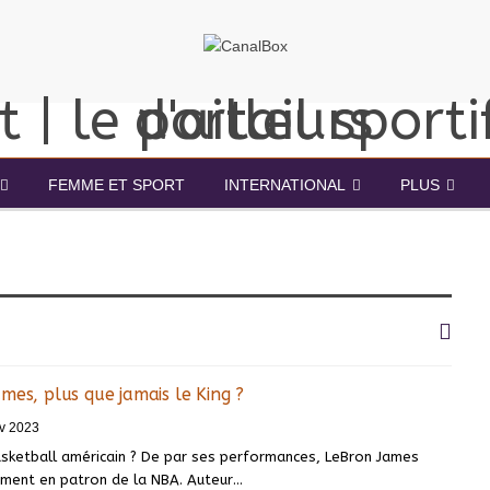
FEMME ET SPORT
INTERNATIONAL
PLUS
mes, plus que jamais le King ?
v 2023
asketball américain ? De par ses performances, LeBron James
ement en patron de la NBA. Auteur
…