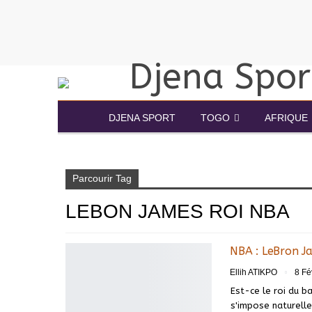
DJENA SPORT
TOGO
AFRIQUE
Accueil
Lebon James roi NBA
Parcourir Tag
LEBON JAMES ROI NBA
NBA : LeBron Ja
Ellih ATIKPO
8 Fé
Est-ce le roi du b
s'impose naturell