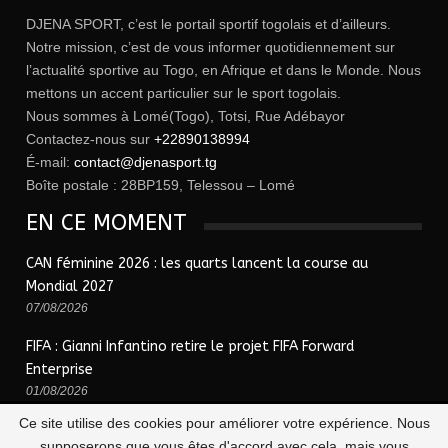
DJENA SPORT, c’est le portail sportif togolais et d’ailleurs.
Notre mission, c’est de vous informer quotidiennement sur
l’actualité sportive au Togo, en Afrique et dans le Monde. Nous
mettons un accent particulier sur le sport togolais.
Nous sommes à Lomé(Togo), Totsi, Rue Adébayor
Contactez-nous sur
+22890138994
É-mail:
contact@djenasport.tg
Boîte postale : 28BP159, Telessou – Lomé
EN CE MOMENT
CAN féminine 2026 : les quarts lancent la course au
Mondial 2027
07/08/2026
FIFA : Gianni Infantino retire le projet FIFA Forward
Enterprise
01/08/2026
Ce site utilise des cookies pour améliorer votre expérience. Nous
supposerons que vous êtes d'accord avec cela, mais vous