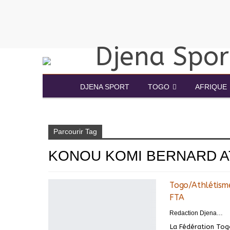
DJENA SPORT
TOGO
AFRIQUE
Accueil
Konou komi Bernard athlétisme Togo
Parcourir Tag
KONOU KOMI BERNARD A
Togo/Athlétisme
FTA
Redaction DjenaSport
La Fédération Tog