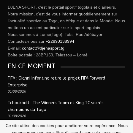
DJENA SPORT, c’est le portail sportif togolais et d’ailleurs.
Notre mission, c’est de vous informer quotidiennement sur
l’actualité sportive au Togo, en Afrique et dans le Monde. Nous
mettons un accent particulier sur le sport togolais.
Nous sommes à Lomé(Togo), Totsi, Rue Adébayor
Contactez-nous sur
+22890138994
É-mail:
contact@djenasport.tg
Boîte postale : 28BP159, Telessou – Lomé
EN CE MOMENT
FIFA : Gianni Infantino retire le projet FIFA Forward
Enterprise
01/08/2026
Tchoukball : The Winners Team et King TC sacrés
champions du Togo
01/08/2026
Ce site utilise des cookies pour améliorer votre expérience. Nous
supposerons que vous êtes d'accord avec cela, mais vous