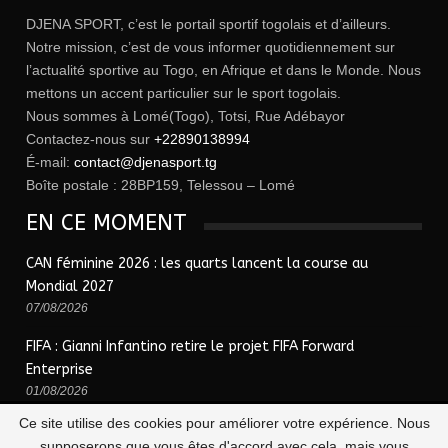
DJENA SPORT, c’est le portail sportif togolais et d’ailleurs.
Notre mission, c’est de vous informer quotidiennement sur
l’actualité sportive au Togo, en Afrique et dans le Monde. Nous
mettons un accent particulier sur le sport togolais.
Nous sommes à Lomé(Togo), Totsi, Rue Adébayor
Contactez-nous sur
+22890138994
É-mail:
contact@djenasport.tg
Boîte postale : 28BP159, Telessou – Lomé
EN CE MOMENT
CAN féminine 2026 : les quarts lancent la course au
Mondial 2027
07/08/2026
FIFA : Gianni Infantino retire le projet FIFA Forward
Enterprise
01/08/2026
Ce site utilise des cookies pour améliorer votre expérience. Nous
supposerons que vous êtes d'accord avec cela, mais vous