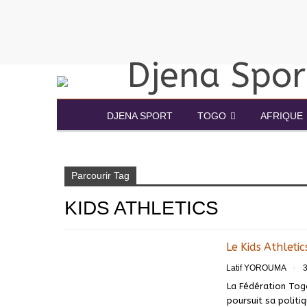
DJENA SPORT
TOGO
AFRIQUE
Accueil
Kids Athletics
Parcourir Tag
KIDS ATHLETICS
Le Kids Athleti
Latif YOROUMA
3
La Fédération Togo
poursuit sa polit